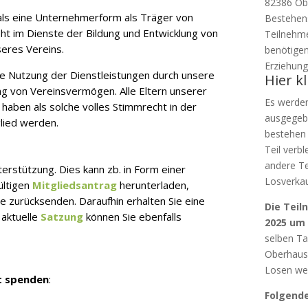
82386 Obe
r als eine Unternehmerform als Träger von
Bestehens
ht im Dienste der Bildung und Entwicklung von
Teilnehme
seres Vereins.
benötigen
Erziehung
ie Nutzung der Dienstleistungen durch unsere
Hier k
ng von Vereinsvermögen. Alle Eltern unserer
Es werde
 haben als solche volles Stimmrecht in der
ausgegeb
glied werden.
bestehen 
Teil verb
andere Te
rstützung. Dies kann zb. in Form einer
Losverkau
ültigen
Mitgliedsantrag
herunterladen,
e zurücksenden. Daraufhin erhalten Sie eine
Die Teil
 aktuelle
Satzung
können Sie ebenfalls
2025 um 
selben Ta
Oberhause
Losen wer
t spenden
:
Folgende