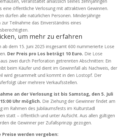
rhausen, veranstaltet anlässlich seines zehnjährigen
 eine öffentliche Verlosung mit attraktiven Gewinnen.
n dürfen alle natürlichen Personen. Minderjährige
 zur Teilnahme das Einverständnis eines
sberechtigten.
licken, um mehr zu erfahren
n ab dem 15. Juni 2025 insgesamt 600 nummerierte Lose
en.
Der Preis pro Los beträgt 10 Euro.
Die Lose
aus zwei durch Perforation getrennten Abschnitten: Ein
leibt beim Käufer und dient im Gewinnfall als Nachweis, der
il wird gesammelt und kommt in den Lostopf. Der
ferfolgt über mehrere Verkaufsstellen.
nahme an der Verlosung ist bis Samstag, den 5. Juli
15:00 Uhr möglich.
Die Ziehung der Gewinner findet am
g im Rahmen des Jubiläumsfests im Kulturstadl
n statt – öffentlich und unter Aufsicht. Aus allen gültigen
den die Gewinner per Zufallsprinzip gezogen.
 Preise werden vergeben: