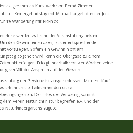
niertes, gerahmtes Kunstwerk von Bernd Zimmer
talteter Kindergeburtstag mit Mitmachangebot in der Jurte
führte Wanderung mit Picknick
nnerlose werden während der Veranstaltung bekannt
Um den Gewinn einzulösen, ist der entsprechende
itt vorzulegen. Sofern ein Gewinn nicht am
tungstag abgeholt wird, kann die Übergabe zu einem
Zeitpunkt erfolgen. Erfolgt innerhalb von vier Wochen keine
ng, verfällt der Anspruch auf den Gewinn.
uszahlung der Gewinne ist ausgeschlossen. Mit dem Kauf
es erkennen die Teilnehmenden diese
ebedingungen an. Der Erlös der Verlosung kommt
ig dem Verein Natürlich! Natur begreifen e.V. und den
es Naturkindergartens zugute.