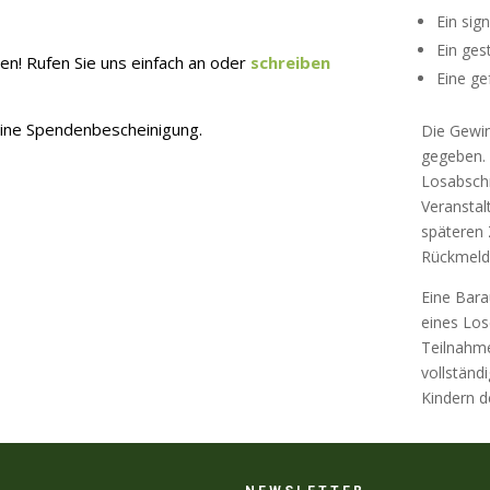
Ein sig
Ein ges
n! Rufen Sie uns einfach an oder
schreiben
Eine ge
eine Spendenbescheinigung.
Die Gewi
gegeben. 
Losabschn
Veranstal
späteren 
Rückmeldu
Eine Bara
eines Los
Teilnahm
vollständ
Kindern d