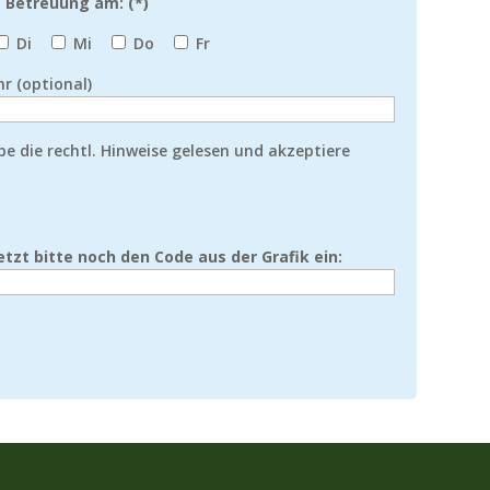
e Betreuung am: (*)
Di
Mi
Do
Fr
Uhr (optional)
be die rechtl. Hinweise gelesen und akzeptiere
d
etzt bitte noch den Code aus der Grafik ein: