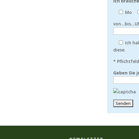
Ich brauch
Mo
von...bis...
Ich ha
diese.
* Pflichtfel
Geben Sie j